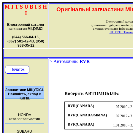
M I T S U B I S H
Оригінальні запчастини Міц
I
Електронний катал
Електронний каталог
допоможе підібрати необхі
запчастин МІЦУБІСІ
а також отримати інформаці
ІНТЕРНЕТ-катало
(044) 566-04-13,
(067) 501-42-43, (050)
938-35-12
> Автомобіль:
RVR
Початок
Запчастини МІЦУБІСІ.
Виберіть АВТОМОБІЛЬ:
Наявність, склад в
Києві.
RVR(CANADA)
1.07.2010 - 2
HONDA
RVR(CANADA/MMNA)
1.07.2012 - 3
каталог запчастин
RVR(CANADA)
1.01.2016 - 3
SUBARU