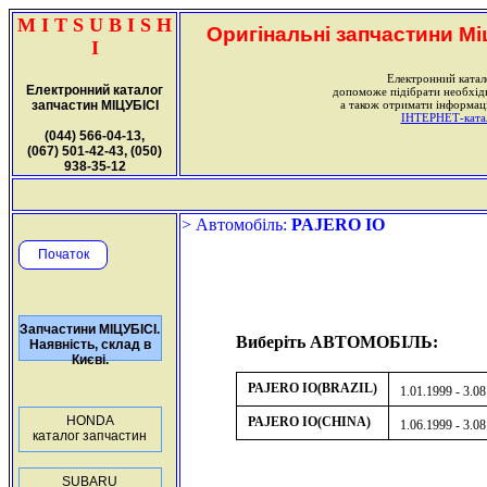
M I T S U B I S H
Оригінальні запчастини Міц
I
Електронний катал
Електронний каталог
допоможе підібрати необхі
запчастин МІЦУБІСІ
а також отримати інформаці
ІНТЕРНЕТ-катало
(044) 566-04-13,
(067) 501-42-43, (050)
938-35-12
> Автомобіль:
PAJERO IO
Початок
Запчастини МІЦУБІСІ.
Виберіть АВТОМОБІЛЬ:
Наявність, склад в
Києві.
PAJERO IO(BRAZIL)
1.01.1999 - 3.0
HONDA
PAJERO IO(CHINA)
1.06.1999 - 3.0
каталог запчастин
SUBARU