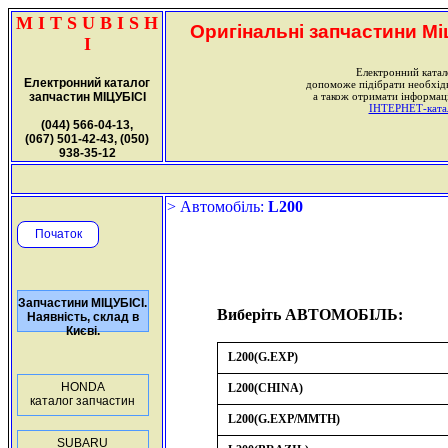
M I T S U B I S H
Оригінальні запчастини Міц
I
Електронний катал
Електронний каталог
допоможе підібрати необхі
запчастин МІЦУБІСІ
а також отримати інформаці
ІНТЕРНЕТ-катало
(044) 566-04-13,
(067) 501-42-43, (050)
938-35-12
> Автомобіль:
L200
Початок
Запчастини МІЦУБІСІ.
Виберіть АВТОМОБІЛЬ:
Наявність, склад в
Києві.
L200(G.EXP)
HONDA
L200(CHINA)
каталог запчастин
L200(G.EXP/MMTH)
SUBARU