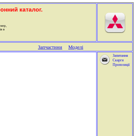
ронний каталог.
омер,
ів в
Запчастини
Моделі
Запитання
Скарги
Пропозиції