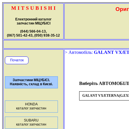
M I T S U B I S H I
Ориг
Електронний каталог
запчастин МІЦУБІСІ
(044) 566-04-13,
(067) 501-42-43, (050) 938-35-12
> Автомобіль:
GALANT VX/E
Початок
Запчастини МІЦУБІСІ.
Виберіть АВТОМОБІЛ
Наявність, склад в Києві.
GALANT VX/ETERNA(G.EX
HONDA
каталог запчастин
SUBARU
каталог запчастин