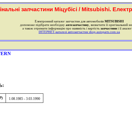
інальні запчастини Міцубісі / Mitsubishi. Елект
Електронний каталог запчастин для автомобилів
MITSUBISHI
допоможе підібрати необхідну
автозапчастину
, визначити її оригінальний н
а також отримати інформацію про наявність і вартість
запчастини
і її аналог
ІНТЕРНЕТ-каталозі автозапчастин shop-autoparts.com.ua
TERN
Ь:
P)
1.08.1985 - 3.03.1990