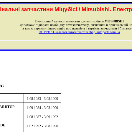
інальні запчастини Міцубісі / Mitsubishi. Елект
Електронний каталог запчастин для автомобилів
MITSUBISHI
допоможе підібрати необхідну
автозапчастину
, визначити її оригінальний н
а також отримати інформацію про наявність і вартість
запчастини
і її аналог
ІНТЕРНЕТ-каталозі автозапчастин shop-autoparts.com.ua
Ь:
1.08.1983 - 3.08.1999
HARDTOP
1.09.1984 - 3.03.1990
1.08.1987 - 3.09.1992
UDE
1.02.1992 - 3.08.1996