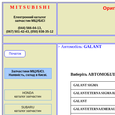
M I T S U B I S H I
Ориг
Електронний каталог
запчастин МІЦУБІСІ
(044) 566-04-13,
(067) 501-42-43, (050) 938-35-12
> Автомобіль:
GALANT
Початок
Запчастини МІЦУБІСІ.
Виберіть АВТОМОБІЛ
Наявність, склад в Києві.
GALANT SIGMA
HONDA
GALANT/ETERNA SIGMA 
каталог запчастин
GALANT
SUBARU
GALANT/ETERNA/EMERA
каталог запчастин