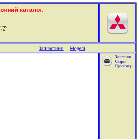
ронний каталог.
омер,
ів в
Запчастини
Моделі
Запитання
Скарги
Пропозиції