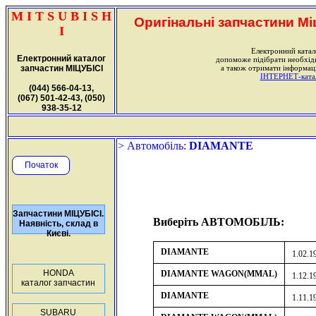
M I T S U B I S H
Оригінальні запчастини Міц
I
Електронний катал
Електронний каталог
допоможе підібрати необхі
запчастин МІЦУБІСІ
а також отримати інформаці
ІНТЕРНЕТ-катало
(044) 566-04-13,
(067) 501-42-43, (050)
938-35-12
> Автомобіль:
DIAMANTE
Початок
Запчастини МІЦУБІСІ.
Виберіть АВТОМОБІЛЬ:
Наявність, склад в
Києві.
DIAMANTE
1.02.1
HONDA
DIAMANTE WAGON(MMAL)
1.12.1
каталог запчастин
DIAMANTE
1.11.1
SUBARU