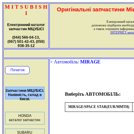
M I T S U B I S H
Оригінальні запчастини Міц
I
Електронний катал
Електронний каталог
допоможе підібрати необхі
запчастин МІЦУБІСІ
а також отримати інформаці
ІНТЕРНЕТ-катало
(044) 566-04-13,
(067) 501-42-43, (050)
938-35-12
> Автомобіль:
MIRAGE
Початок
Запчастини МІЦУБІСІ.
Виберіть АВТОМОБІЛЬ:
Наявність, склад в
Києві.
MIRAGE/SPACE STAR(EUR/MMTH)
HONDA
каталог запчастин
SUBARU