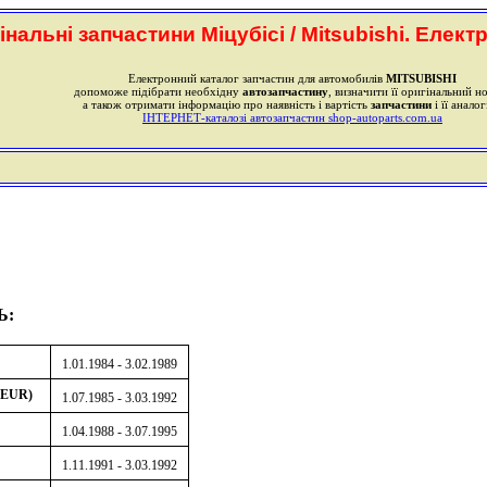
інальні запчастини Міцубісі / Mitsubishi. Елект
Електронний каталог запчастин для автомобилів
MITSUBISHI
допоможе підібрати необхідну
автозапчастину
, визначити її оригінальний н
а також отримати інформацію про наявність і вартість
запчастини
і її аналог
ІНТЕРНЕТ-каталозі автозапчастин shop-autoparts.com.ua
Ь:
1.01.1984 - 3.02.1989
EUR)
1.07.1985 - 3.03.1992
1.04.1988 - 3.07.1995
1.11.1991 - 3.03.1992