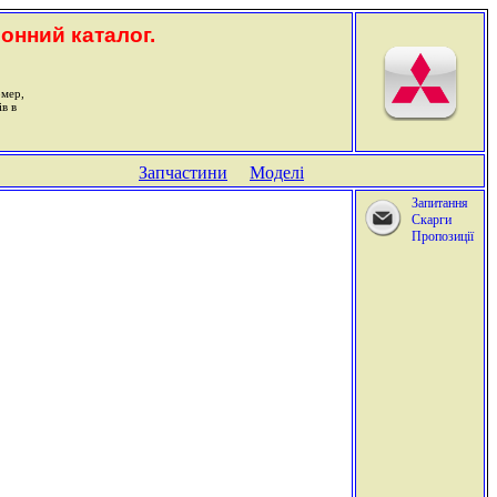
ронний каталог.
омер,
ів в
Запчастини
Моделі
Запитання
Скарги
Пропозиції