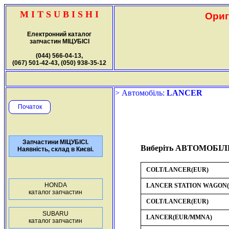
M I T S U B I S H I
Ориг
Електронний каталог
запчастин МІЦУБІСІ
(044) 566-04-13,
(067) 501-42-43, (050) 938-35-12
> Автомобіль:
LANCER
Початок
Запчастини МІЦУБІСІ.
Виберіть АВТОМОБІЛ
Наявність, склад в Києві.
COLT/LANCER(EUR)
HONDA
LANCER STATION WAGON(
каталог запчастин
COLT/LANCER(EUR)
SUBARU
LANCER(EUR/MMNA)
каталог запчастин