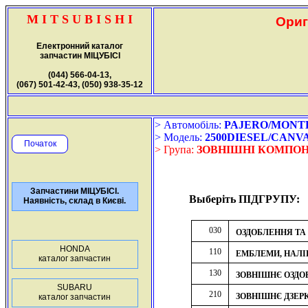
M I T S U B I S H I
Ориг
Електронний каталог
запчастин МІЦУБІСІ
(044) 566-04-13,
(067) 501-42-43, (050) 938-35-12
> Автомобіль:
PAJERO/MONTERO
> Модель:
2500DIESEL/CANV
Початок
> Група:
ЗОВНІШНІ КОМПОН
Запчастини МІЦУБІСІ.
Выберіть ПІДГРУПУ:
Наявність, склад в Києві.
030
ОЗДОБЛЕННЯ ТА
HONDA
110
ЕМБЛЕМИ, НАЛІ
каталог запчастин
130
ЗОВНІШНЄ ОЗДО
SUBARU
210
ЗОВНІШНЄ ДЗЕР
каталог запчастин