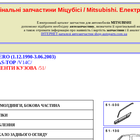
інальні запчастини Міцубісі / Mitsubishi. Елект
Електронний каталог запчастин для автомобилів
MITSUBISHI
допоможе підібрати необхідну
автозапчастину
, визначити її оригінальний н
а також отримати інформацію про наявність і вартість
запчастини
і її аналог
ІНТЕРНЕТ-каталозі автозапчастин shop-autoparts.com.ua
 (1.12.1990-3.06.2003)
AS-TOP
/V14C/
ЕНТИ КУЗОВА
/51/
 МОЛДИНГИ, БОКОВА ЧАСТИНА
ПКИ
БЛЕННЯ
КАЛО ЗАДНЬОГО ОГЛЯДУ