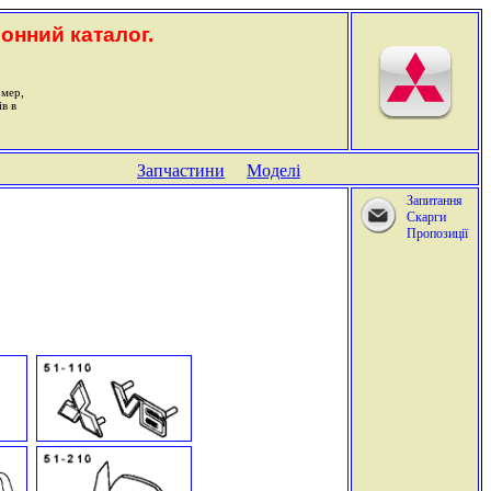
ронний каталог.
омер,
ів в
Запчастини
Моделі
Запитання
Скарги
Пропозиції