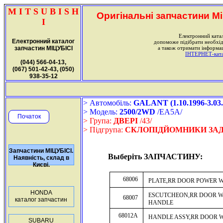
M I T S U B I S H
Оригінальні запчастини Міц
I
Електронний ката
Електронний каталог
допоможе підібрати необхі
запчастин МІЦУБІСІ
а також отримати інформац
ІНТЕРНЕТ-катал
(044) 566-04-13,
(067) 501-42-43, (050)
938-35-12
> Автомобіль:
GALANT (1.10.1996-3.03.
> Модель:
2500/2WD
/EA5A/
Початок
> Група:
ДВЕРІ
/43/
> Підгрупа:
СКЛОПІДЙОМНИКИ ЗАД
Запчастини МІЦУБІСІ.
Выберіть ЗАПЧАСТИНУ:
Наявність, склад в
Києві.
68006
PLATE,RR DOOR POWER 
HONDA
ESCUTCHEON,RR DOOR 
68007
каталог запчастин
HANDLE
68012A
HANDLE ASSY,RR DOOR 
SUBARU