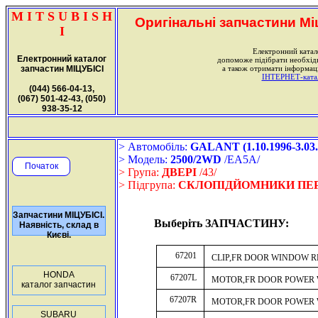
M I T S U B I S H
Оригінальні запчастини Міц
I
Електронний катал
Електронний каталог
допоможе підібрати необхі
запчастин МІЦУБІСІ
а також отримати інформаці
ІНТЕРНЕТ-катало
(044) 566-04-13,
(067) 501-42-43, (050)
938-35-12
> Автомобіль:
GALANT (1.10.1996-3.03.
> Модель:
2500/2WD
/EA5A/
Початок
> Група:
ДВЕРІ
/43/
> Підгрупа:
СКЛОПІДЙОМНИКИ ПЕР
Запчастини МІЦУБІСІ.
Выберіть ЗАПЧАСТИНУ:
Наявність, склад в
Києві.
67201
CLIP,FR DOOR WINDOW 
HONDA
67207L
MOTOR,FR DOOR POWER
каталог запчастин
67207R
MOTOR,FR DOOR POWER
SUBARU