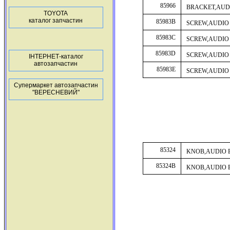
85966
BRACKET,AUD
TOYOTA
каталог запчастин
85983B
SCREW,AUDIO
85983C
SCREW,AUDIO
85983D
SCREW,AUDIO
ІНТЕРНЕТ-каталог
автозапчастин
85983E
SCREW,AUDIO
Супермаркет автозапчастин
"ВЕРЕСНЕВИЙ"
85324
KNOB,AUDIO 
85324B
KNOB,AUDIO 