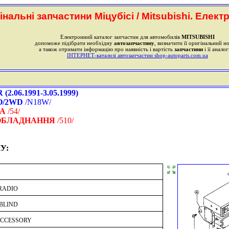
інальні запчастини Міцубісі / Mitsubishi. Елект
Електронний каталог запчастин для автомобилів
MITSUBISHI
допоможе підібрати необхідну
автозапчастину
, визначити її оригінальний н
а також отримати інформацію про наявність і вартість
запчастини
і її аналог
ІНТЕРНЕТ-каталозі автозапчастин shop-autoparts.com.ua
.06.1991-3.05.1999)
O/2WD
/N18W/
ВА
/54/
ООБЛАДНАННЯ
/510/
У:
RADIO
BLIND
ACCESSORY