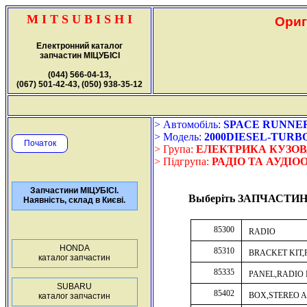
M I T S U B I S H I
Ориг
Електронний каталог
запчастин МІЦУБІСІ
(044) 566-04-13,
(067) 501-42-43, (050) 938-35-12
> Автомобіль:
SPACE RUNNER (2
> Модель:
2000DIESEL-TURB
Початок
> Група:
ЕЛЕКТРИКА КУЗО
> Підгрупа:
РАДІО ТА АУДІ
Запчастини МІЦУБІСІ.
Выберіть ЗАПЧАСТИН
Наявність, склад в Києві.
85300
RADIO
HONDA
85310
BRACKET KIT,
каталог запчастин
85335
PANEL,RADIO 
SUBARU
85402
BOX,STEREO 
каталог запчастин