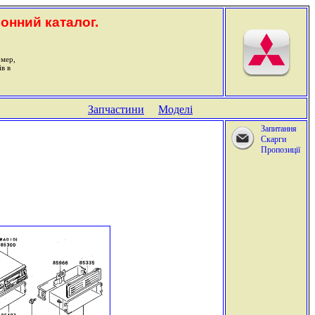
ронний каталог.
омер,
ів в
Запчастини
Моделі
Запитання
Скарги
Пропозиції