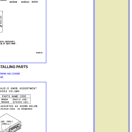
STALLING PARTS
тини на схемі
ня.