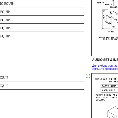
IO EQUIP
 EQUIP
 EQUIP
 EQUIP
 EQUIP
AUDIO SET & IN
Для вибору запчас
збільште зображен
EQUIP
EQUIP