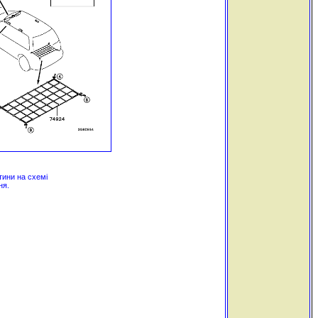
тини на схемі
ня.