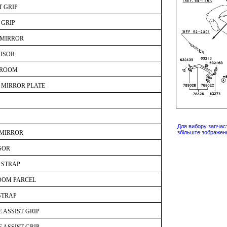
T GRIP
 GRIP
 MIRROR
ISOR
,ROOM
 MIRROR PLATE
Для вибору запчас
MIRROR
збільште зображен
SOR
 STRAP
OOM PARCEL
STRAP
 ASSIST GRIP