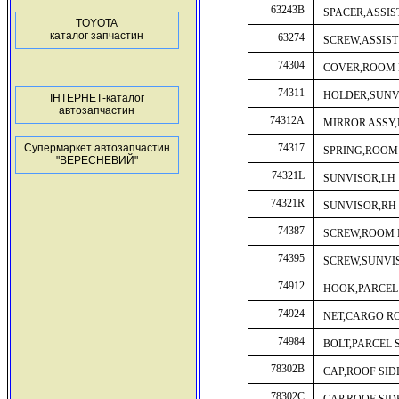
63243B
SPACER,ASSIS
TOYOTA
каталог запчастин
63274
SCREW,ASSIST
74304
COVER,ROOM
74311
HOLDER,SUNV
ІНТЕРНЕТ-каталог
автозапчастин
74312A
MIRROR ASSY
Супермаркет автозапчастин
74317
SPRING,ROOM
"ВЕРЕСНЕВИЙ"
74321L
SUNVISOR,LH
74321R
SUNVISOR,RH
74387
SCREW,ROOM 
74395
SCREW,SUNVI
74912
HOOK,PARCEL
74924
NET,CARGO R
74984
BOLT,PARCEL 
78302B
CAP,ROOF SIDE
78302C