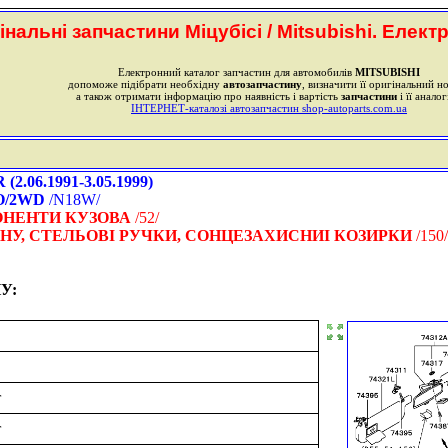
інальні запчастини Міцубісі / Mitsubishi. Елект
Електронний каталог запчастин для автомобилів
MITSUBISHI
допоможе підібрати необхідну
автозапчастину
, визначити її оригінальний н
а також отримати інформацію про наявність і вартість
запчастини
і її аналог
ІНТЕРНЕТ-каталозі автозапчастин shop-autoparts.com.ua
.06.1991-3.05.1999)
O/2WD
/N18W/
ОНЕНТИ КУЗОВА
/52/
НУ, СТЕЛЬОВІ РУЧКИ, СОНЦЕЗАХИСНИІ КОЗИРКИ
/150/
У:
T
T