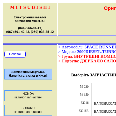
M I T S U B I S H I
Ориг
Електронний каталог
запчастин МІЦУБІСІ
(044) 566-04-13,
(067) 501-42-43, (050) 938-35-12
> Автомобіль:
SPACE RUNNER (2
> Модель:
2000DIESEL-TURB
Початок
> Група:
ВНУТРІШНІ КОМП
> Підгрупа:
ДЗЕРКАЛО САЛО
Запчастини МІЦУБІСІ.
Выберіть ЗАПЧАСТИН
Наявність, склад в Києві.
52 230
HONDA
54 150
каталог запчастин
63216
HANGER,COA
SUBARU
63216B
HANGER,COA
каталог запчастин