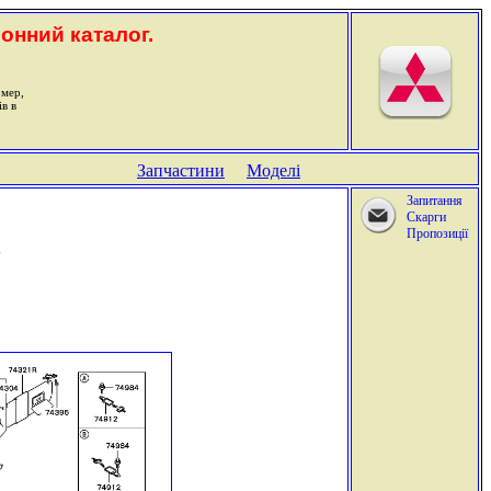
ронний каталог.
омер,
ів в
Запчастини
Моделі
Запитання
Скарги
Пропозиції