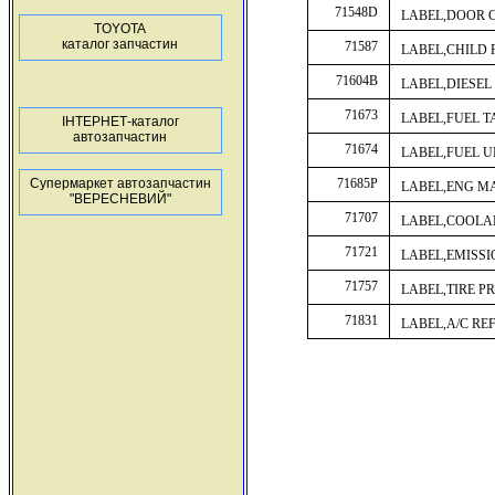
71548D
LABEL,DOOR 
TOYOTA
каталог запчастин
71587
LABEL,CHILD
71604B
LABEL,DIESEL
71673
LABEL,FUEL 
ІНТЕРНЕТ-каталог
автозапчастин
71674
LABEL,FUEL 
Супермаркет автозапчастин
71685P
LABEL,ENG M
"ВЕРЕСНЕВИЙ"
71707
LABEL,COOLA
71721
LABEL,EMISSI
71757
LABEL,TIRE P
71831
LABEL,A/C RE