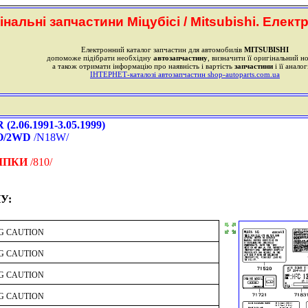
інальні запчастини Міцубісі / Mitsubishi. Елект
Електронний каталог запчастин для автомобилів
MITSUBISHI
допоможе підібрати необхідну
автозапчастину
, визначити її оригінальний н
а також отримати інформацію про наявність і вартість
запчастини
і її аналог
ІНТЕРНЕТ-каталозі автозапчастин shop-autoparts.com.ua
.06.1991-3.05.1999)
O/2WD
/N18W/
ІПКИ
/810/
У:
AG CAUTION
AG CAUTION
AG CAUTION
AG CAUTION