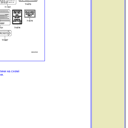
тини на схемі
ня.