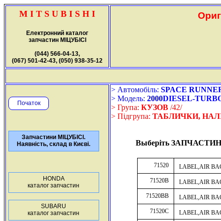
M I T S U B I S H I
Ориг
Електронний каталог
запчастин МІЦУБІСІ
(044) 566-04-13,
(067) 501-42-43, (050) 938-35-12
> Автомобіль:
SPACE RUNNER (2
> Модель:
2000DIESEL-TURB
Початок
> Група:
КУЗОВ
/42/
> Підгрупа:
ТАБЛИЧКИ, НАЛ
Запчастини МІЦУБІСІ.
Выберіть ЗАПЧАСТИН
Наявність, склад в Києві.
71520
LABEL,AIR B
HONDA
71520B
LABEL,AIR B
каталог запчастин
71520BB
LABEL,AIR B
SUBARU
71520C
LABEL,AIR B
каталог запчастин