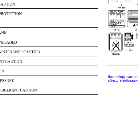
CAUTION
 PROTECTION
TANK
UNLEADED
AINTENANCE CAUTION
NT CAUTION
ON
Для вибору запчас
RESSURE
збільште зображен
FRIGERANT CAUTION