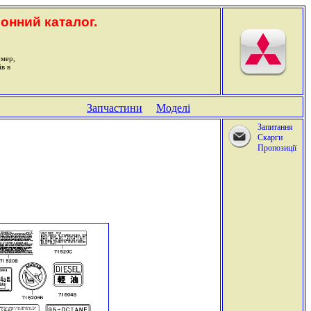
ронний каталог.
омер,
ів в
Запчастини
Моделі
Запитання
Скарги
Пропозиції