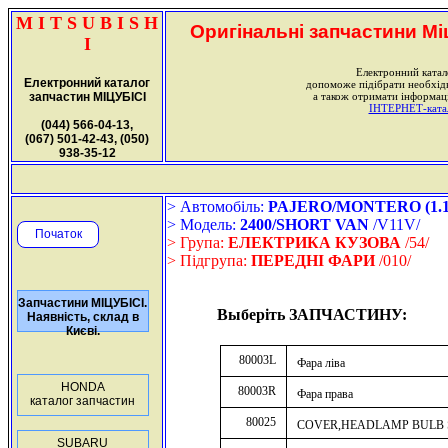
M I T S U B I S H
Оригінальні запчастини Міц
I
Електронний катал
Електронний каталог
допоможе підібрати необхі
запчастин МІЦУБІСІ
а також отримати інформаці
ІНТЕРНЕТ-катало
(044) 566-04-13,
(067) 501-42-43, (050)
938-35-12
> Автомобіль:
PAJERO/MONTERO (1.12.
> Модель:
2400/SHORT VAN
/V11V/
Початок
> Група:
ЕЛЕКТРИКА КУЗОВА
/54/
> Підгрупа:
ПЕРЕДНІ ФАРИ
/010/
Запчастини МІЦУБІСІ.
Выберіть ЗАПЧАСТИНУ:
Наявність, склад в
Києві.
80003L
Фара ліва
HONDA
80003R
Фара права
каталог запчастин
80025
COVER,HEADLAMP BULB
SUBARU