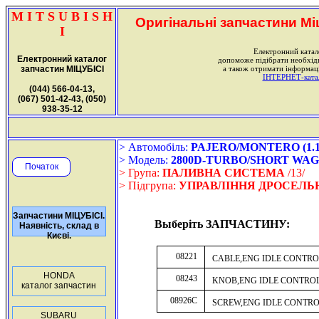
M I T S U B I S H
Оригінальні запчастини Міц
I
Електронний катал
Електронний каталог
допоможе підібрати необхі
запчастин МІЦУБІСІ
а також отримати інформаці
ІНТЕРНЕТ-катало
(044) 566-04-13,
(067) 501-42-43, (050)
938-35-12
> Автомобіль:
PAJERO/MONTERO (1.12.
> Модель:
2800D-TURBO/SHORT WA
Початок
> Група:
ПАЛИВНА СИСТЕМА
/13/
> Підгрупа:
УПРАВЛІННЯ ДРОСЕЛЬН
Запчастини МІЦУБІСІ.
Выберіть ЗАПЧАСТИНУ:
Наявність, склад в
Києві.
08221
CABLE,ENG IDLE CONTRO
HONDA
08243
KNOB,ENG IDLE CONTRO
каталог запчастин
08926C
SCREW,ENG IDLE CONTRO
SUBARU