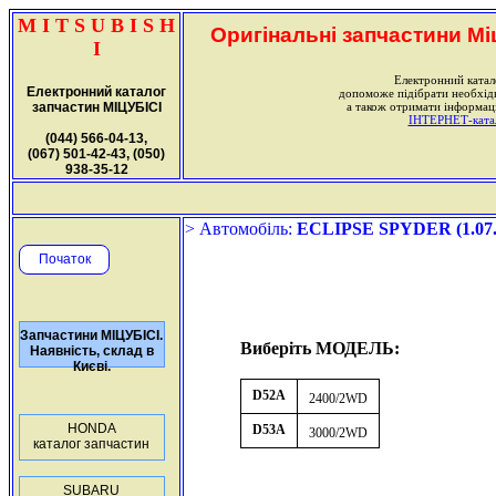
M I T S U B I S H
Оригінальні запчастини Міц
I
Електронний катал
Електронний каталог
допоможе підібрати необхі
запчастин МІЦУБІСІ
а також отримати інформаці
ІНТЕРНЕТ-катало
(044) 566-04-13,
(067) 501-42-43, (050)
938-35-12
> Автомобіль:
ECLIPSE SPYDER (1.07.2
Початок
Запчастини МІЦУБІСІ.
Виберіть МОДЕЛЬ:
Наявність, склад в
Києві.
D52A
2400/2WD
HONDA
D53A
3000/2WD
каталог запчастин
SUBARU