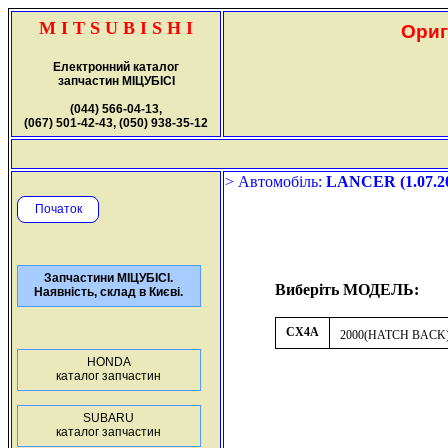
M I T S U B I S H I
Ориг
Електронний каталог
запчастин МІЦУБІСІ
(044) 566-04-13,
(067) 501-42-43, (050) 938-35-12
> Автомобіль:
LANCER (1.07.20
Початок
Запчастини МІЦУБІСІ.
Виберіть МОДЕЛЬ:
Наявність, склад в Києві.
CX4A
2000(HATCH BACK
HONDA
каталог запчастин
SUBARU
каталог запчастин