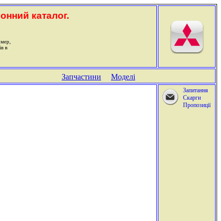
ронний каталог.
омер,
ів в
Запчастини
Моделі
Запитання
Скарги
Пропозиції