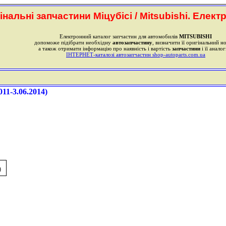
інальні запчастини Міцубісі / Mitsubishi. Елект
Електронний каталог запчастин для автомобилів
MITSUBISHI
допоможе підібрати необхідну
автозапчастину
, визначити її оригінальний н
а також отримати інформацію про наявність і вартість
запчастини
і її аналог
ІНТЕРНЕТ-каталозі автозапчастин shop-autoparts.com.ua
11-3.06.2014)
)