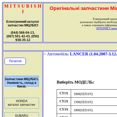
M I T S U B I S H
Оригінальні запчастини Міц
I
Електронний катал
Електронний каталог
допоможе підібрати необхі
запчастин МІЦУБІСІ
а також отримати інформаці
ІНТЕРНЕТ-катало
(044) 566-04-13,
(067) 501-42-43, (050)
938-35-12
> Автомобіль:
LANCER (1.04.2007-3.12.
Початок
Запчастини МІЦУБІСІ.
Виберіть МОДЕЛЬ:
Наявність, склад в
Києві.
CY1A
1600(SEDAN)
HONDA
CY2A
1500(SEDAN)
каталог запчастин
CY3A
1800(SEDAN)
SUBARU