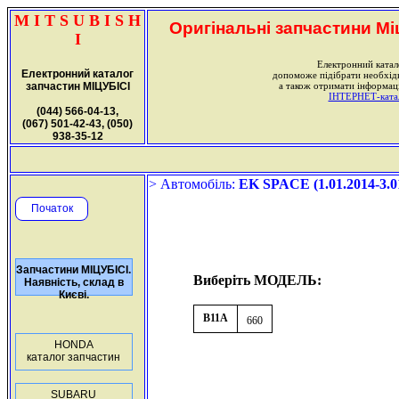
M I T S U B I S H
Оригінальні запчастини Міц
I
Електронний катал
Електронний каталог
допоможе підібрати необхі
запчастин МІЦУБІСІ
а також отримати інформаці
ІНТЕРНЕТ-катало
(044) 566-04-13,
(067) 501-42-43, (050)
938-35-12
> Автомобіль:
EK SPACE (1.01.2014-3.0
Початок
Запчастини МІЦУБІСІ.
Виберіть МОДЕЛЬ:
Наявність, склад в
Києві.
B11A
660
HONDA
каталог запчастин
SUBARU