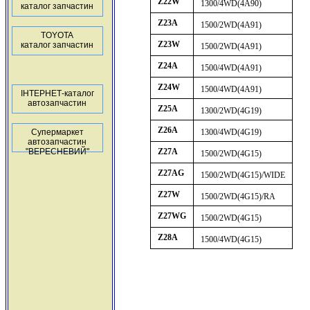
Z22W
1300/4WD(4A90)
каталог запчастин
Z23A
1500/2WD(4A91)
TOYOTA
Z23W
каталог запчастин
1500/2WD(4A91)
Z24A
1500/4WD(4A91)
Z24W
1500/4WD(4A91)
ІНТЕРНЕТ-каталог
автозапчастин
Z25A
1300/2WD(4G19)
Z26A
Супермаркет
1300/4WD(4G19)
автозапчастин
"ВЕРЕСНЕВИЙ"
Z27A
1500/2WD(4G15)
Z27AG
1500/2WD(4G15)/WIDE
Z27W
1500/2WD(4G15)/RA
Z27WG
1500/2WD(4G15)
Z28A
1500/4WD(4G15)