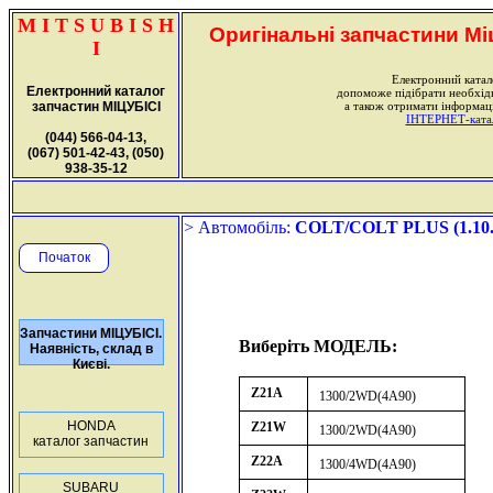
M I T S U B I S H
Оригінальні запчастини Міц
I
Електронний катал
Електронний каталог
допоможе підібрати необхі
запчастин МІЦУБІСІ
а також отримати інформаці
ІНТЕРНЕТ-катало
(044) 566-04-13,
(067) 501-42-43, (050)
938-35-12
> Автомобіль:
COLT/COLT PLUS (1.10.2
Початок
Запчастини МІЦУБІСІ.
Виберіть МОДЕЛЬ:
Наявність, склад в
Києві.
Z21A
1300/2WD(4A90)
HONDA
Z21W
1300/2WD(4A90)
каталог запчастин
Z22A
1300/4WD(4A90)
SUBARU