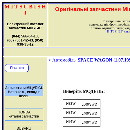
M I T S U B I S H
Оригінальні запчастини Міц
I
Електронний катал
Електронний каталог
допоможе підібрати необхі
запчастин МІЦУБІСІ
а також отримати інформаці
ІНТЕРНЕТ-катало
(044) 566-04-13,
(067) 501-42-43, (050)
938-35-12
> Автомобіль:
SPACE WAGON (1.07.1998
Початок
Запчастини МІЦУБІСІ.
Виберіть МОДЕЛЬ:
Наявність, склад в
Києві.
N83W
2000/2WD
HONDA
N84W
2400/2WD
каталог запчастин
N94W
2400/4WD
SUBARU