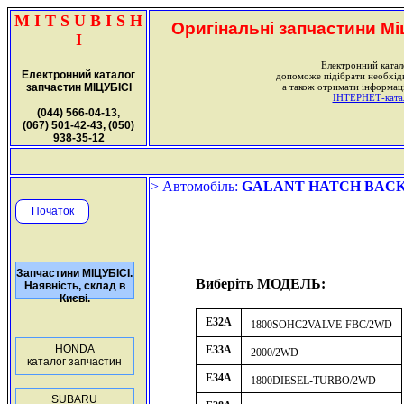
M I T S U B I S H
Оригінальні запчастини Міц
I
Електронний катал
Електронний каталог
допоможе підібрати необхі
запчастин МІЦУБІСІ
а також отримати інформаці
ІНТЕРНЕТ-катало
(044) 566-04-13,
(067) 501-42-43, (050)
938-35-12
> Автомобіль:
GALANT HATCH BACK (1.
Початок
Запчастини МІЦУБІСІ.
Виберіть МОДЕЛЬ:
Наявність, склад в
Києві.
E32A
1800SOHC2VALVE-FBC/2WD
HONDA
E33A
2000/2WD
каталог запчастин
E34A
1800DIESEL-TURBO/2WD
SUBARU