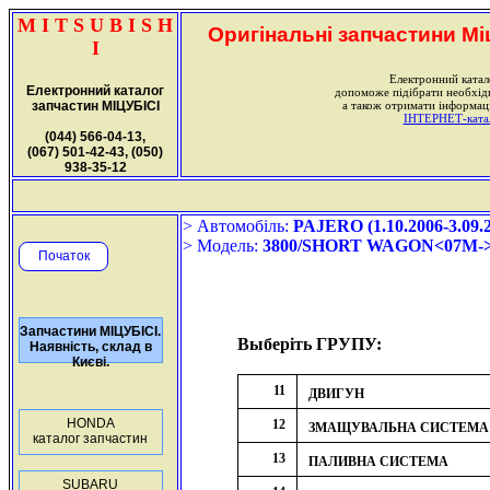
M I T S U B I S H
Оригінальні запчастини Міц
I
Електронний катал
Електронний каталог
допоможе підібрати необхі
запчастин МІЦУБІСІ
а також отримати інформаці
ІНТЕРНЕТ-катало
(044) 566-04-13,
(067) 501-42-43, (050)
938-35-12
> Автомобіль:
PAJERO (1.10.2006-3.09.
> Модель:
3800/SHORT WAGON<07M-
Початок
Запчастини МІЦУБІСІ.
Выберіть ГРУПУ:
Наявність, склад в
Києві.
11
ДВИГУН
HONDA
12
ЗМАЩУВАЛЬНА СИСТЕМА
каталог запчастин
13
ПАЛИВНА СИСТЕМА
SUBARU