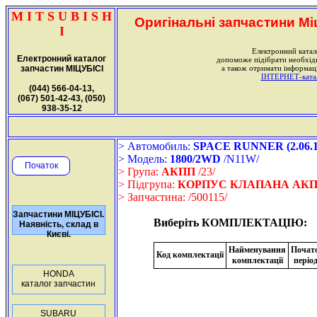
M I T S U B I S H
Оригінальні запчастини Міц
I
Електронний катал
Електронний каталог
допоможе підібрати необхі
запчастин МІЦУБІСІ
а також отримати інформаці
ІНТЕРНЕТ-катало
(044) 566-04-13,
(067) 501-42-43, (050)
938-35-12
> Автомобиль:
SPACE RUNNER (2.06.19
> Модель:
1800/2WD
/N11W/
Початок
> Група:
АКПП
/23/
> Підгрупа:
КОРПУС КЛАПАНА АК
> Запчастина:
/500115/
Запчастини МІЦУБІСІ.
Виберіть КОМПЛЕКТАЦІЮ:
Наявність, склад в
Києві.
Найменування
Почат
Код комплектації
комплектації
періо
HONDA
каталог запчастин
SUBARU