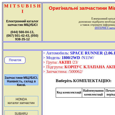
M I T S U B I S H
Оригінальні запчастини Міц
I
Електронний катал
Електронний каталог
допоможе підібрати необхі
запчастин МІЦУБІСІ
а також отримати інформаці
ІНТЕРНЕТ-катало
(044) 566-04-13,
(067) 501-42-43, (050)
938-35-12
> Автомобиль:
SPACE RUNNER (2.06.19
> Модель:
1800/2WD
/N11W/
Початок
> Група:
АКПП
/23/
> Підгрупа:
КОРПУС КЛАПАНА АК
> Запчастина:
/500062/
Запчастини МІЦУБІСІ.
Виберіть КОМПЛЕКТАЦІЮ:
Наявність, склад в
Києві.
Найменування
Почат
Код комплектації
комплектації
періо
HONDA
каталог запчастин
SUBARU