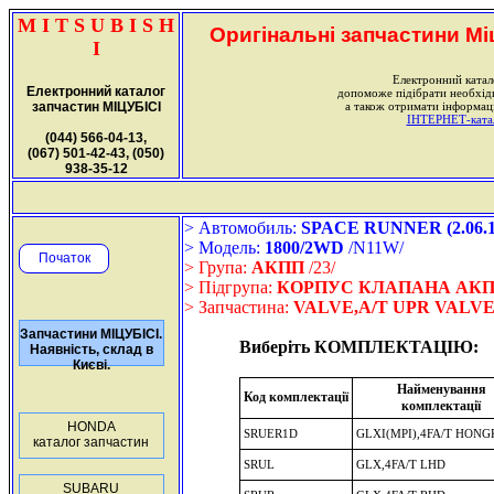
M I T S U B I S H
Оригінальні запчастини Міц
I
Електронний катал
Електронний каталог
допоможе підібрати необхі
запчастин МІЦУБІСІ
а також отримати інформаці
ІНТЕРНЕТ-катало
(044) 566-04-13,
(067) 501-42-43, (050)
938-35-12
> Автомобиль:
SPACE RUNNER (2.06.19
> Модель:
1800/2WD
/N11W/
Початок
> Група:
АКПП
/23/
> Підгрупа:
КОРПУС КЛАПАНА АК
> Запчастина:
VALVE,A/T UPR VALVE
Запчастини МІЦУБІСІ.
Виберіть КОМПЛЕКТАЦІЮ:
Наявність, склад в
Києві.
Найменування
Код комплектації
комплектації
HONDA
SRUER1D
GLXI(MPI),4FA/T HON
каталог запчастин
SRUL
GLX,4FA/T LHD
SUBARU