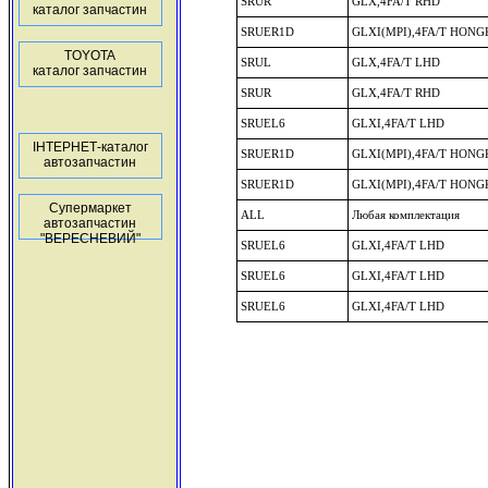
SRUR
GLX,4FA/T RHD
каталог запчастин
SRUER1D
GLXI(MPI),4FA/T HON
TOYOTA
SRUL
GLX,4FA/T LHD
каталог запчастин
SRUR
GLX,4FA/T RHD
SRUEL6
GLXI,4FA/T LHD
ІНТЕРНЕТ-каталог
SRUER1D
GLXI(MPI),4FA/T HON
автозапчастин
SRUER1D
GLXI(MPI),4FA/T HON
Супермаркет
ALL
Любая комплектация
автозапчастин
"ВЕРЕСНЕВИЙ"
SRUEL6
GLXI,4FA/T LHD
SRUEL6
GLXI,4FA/T LHD
SRUEL6
GLXI,4FA/T LHD