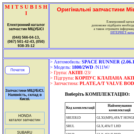
M I T S U B I S H
Оригінальні запчастини Міц
I
Електронний катал
Електронний каталог
допоможе підібрати необхі
запчастин МІЦУБІСІ
а також отримати інформаці
ІНТЕРНЕТ-катало
(044) 566-04-13,
(067) 501-42-43, (050)
938-35-12
> Автомобиль:
SPACE RUNNER (2.06.19
> Модель:
1800/2WD
/N11W/
Початок
> Група:
АКПП
/23/
> Підгрупа:
КОРПУС КЛАПАНА АК
> Запчастина:
PLATE,A/T VALVE BO
Запчастини МІЦУБІСІ.
Виберіть КОМПЛЕКТАЦІЮ:
Наявність, склад в
Києві.
Найменування
Код комплектації
комплектації
HONDA
SRUER1D
GLXI(MPI),4FA/T HON
каталог запчастин
SRUL
GLX,4FA/T LHD
SUBARU