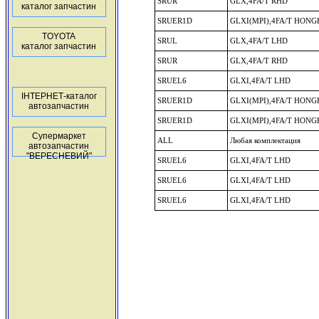
SRUR
GLX,4FA/T RHD
каталог запчастин
SRUER1D
GLXI(MPI),4FA/T HON
TOYOTA
SRUL
GLX,4FA/T LHD
каталог запчастин
SRUR
GLX,4FA/T RHD
SRUEL6
GLXI,4FA/T LHD
ІНТЕРНЕТ-каталог
SRUER1D
GLXI(MPI),4FA/T HON
автозапчастин
SRUER1D
GLXI(MPI),4FA/T HON
Супермаркет
ALL
Любая комплектация
автозапчастин
"ВЕРЕСНЕВИЙ"
SRUEL6
GLXI,4FA/T LHD
SRUEL6
GLXI,4FA/T LHD
SRUEL6
GLXI,4FA/T LHD