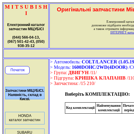
M I T S U B I S H
Оригінальні запчастини Міц
I
Електронний катал
Електронний каталог
допоможе підібрати необхі
запчастин МІЦУБІСІ
а також отримати інформаці
ІНТЕРНЕТ-катало
(044) 566-04-13,
(067) 501-42-43, (050)
938-35-12
> Автомобиль:
COLT/LANCER (1.05.198
> Модель:
1600DOHC/2WD(4DOOR)
/C
Початок
> Група:
ДВИГУН
/11/
> Підгрупа:
КРИШКА КЛАПАНІВ
/110
> Запчастина:
/15 210/
Запчастини МІЦУБІСІ.
Виберіть КОМПЛЕКТАЦІЮ:
Наявність, склад в
Києві.
Найменування
Почат
Код комплектації
комплектації
періо
HONDA
каталог запчастин
SUBARU