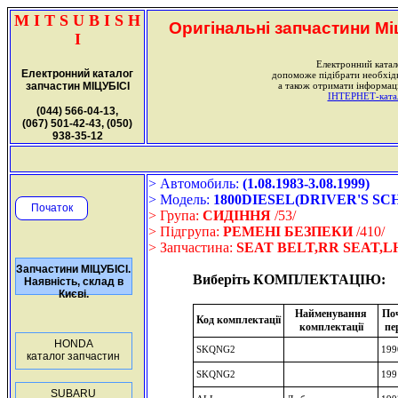
M I T S U B I S H
Оригінальні запчастини Міц
I
Електронний катал
Електронний каталог
допоможе підібрати необхі
запчастин МІЦУБІСІ
а також отримати інформаці
ІНТЕРНЕТ-катало
(044) 566-04-13,
(067) 501-42-43, (050)
938-35-12
> Автомобиль:
(1.08.1983-3.08.1999)
> Модель:
1800DIESEL(DRIVER'S SC
Початок
> Група:
СИДІННЯ
/53/
> Підгрупа:
РЕМЕНІ БЕЗПЕКИ
/410/
> Запчастина:
SEAT BELT,RR SEAT,L
Запчастини МІЦУБІСІ.
Виберіть КОМПЛЕКТАЦІЮ:
Наявність, склад в
Києві.
Найменування
По
Код комплектації
комплектації
пе
HONDA
SKQNG2
199
каталог запчастин
SKQNG2
199
SUBARU